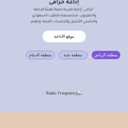
إذاعة خزامى
"خزامى" إذاﻋﺔ طربية تابعة لهيئة الإذاعة
والتلفزيون، ﻣﺘﺨﺼﺼﺔ ﺑﺎﻟﻄﺮب اﻟﺴﻌﻮدي
واﻟﺨﻠﻴﺠﻲ الأﺻﻴﻞ والجلسات الفنية، وﺗﻬﺘﻢ
موقع الاذاعة
منطقة الرياض
منطقة جدة
منطقة الدمام