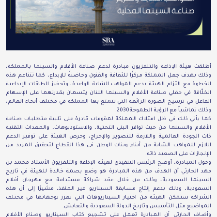
أطلقت هيئة الإذاعة والتلفزيون مبادرة لدعم صناعة الأفلام والسينما بالمملكة،
وذلك بهدف جعل المملكة مركزًا للثقافة والفنون وحاضنةً للإبداع، كما تتناغم هذه
الخطوة مع التزام الهيئة بدعم المواهب الشابة الواعدة، وتحفيز الطاقات الإبداعية
الخلّاقة في حقلي صناعة الأفلام والسينما اللذان يتسمان بقدرتهما على الإسهام
الفاعل في ترسيخ الصورة الرائعة التي تتمتع بها المملكة في مختلف أنحاء العالم،
وذلك تماشياً مع الرؤية الطموحة2030.
كما يأتي ذلك في ظل امتلاك المملكة لمقومات قادرة على تلبية متطلبات صناعة
الأفلام والسينما من حيث توافر البنى التحتية، والاستوديوهات، والمعدات التقنية
ذات الجودة العالمية واللازمة للتصوير والإخراج، وحرص الهيئة على توفير الدعم
اللازم للمواهب الشابة من أبناء وبنات الوطن في هذا القطاع لتحقيق المزيد من
الإنجازات على الصعيد ذاته.
وحول المبادرة، أوضح الرئيس التنفيذي لهيئة الإذاعة والتلفزيون الأستاذ محمد بن
فهد الحارثي أن الهدف من هذه المبادرة هو وضع بصمة خالدة للهيئة في تاريخ
السينما السعودية، وذلك من خلال عقد شراكة مستدامة مع مهرجان أفلام
السعودية، وذلك بدعم إنتاج مسابقة السيناريو غير المنفذ، مشيرًا إلى أن هذه
الشراكة ستمكن الهيئة من اختيار السيناريوهات التي تعزز توجهاتها في مختلف
المواضيع مثل التأسيس وتاريخ الدولة السعودية والتعايش.
وأضاف الحارثي أن المبادرة تعمل على تشجيع كتاب السيناريو وصناع الأفلام