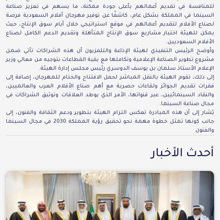
للمنافسة في تقديم أعمالهم بأعلى جودة ممكنة، ما يسهم في تعزيز صناعة
السينما في المملكة بشكل عام، كاشفًا عن توفير مهرجان أفلام السعودية فرصة
لصناع الأفلام لتقديم أعمالهم في موقع استراتيجي خلال أيام سوق الإنتاج، حيث
يمكن للهيئة اختيار مشاريع سوق الإنتاج المتأهلة وتقديم الدعم الكامل لصناع
الأفلام السعوديين.
وأوضح الرئيس التنفيذي لهيئة الإذاعة والتلفزيون أن هذه الشراكات تأتي ضمن
مشروع تطوير الصناعة الإعلامية وتكاملها مع بقية القطاعات بتوجيه من معالي وزير
الإعلام الأستاذ سلمان بن يوسف الدوسري رئيس مجلس إدارة الهيئة.
إلى ذلك، تقوم الهيئة بالنقل المباشر لحفل الافتتاح والختام للمهرجان، إضافة إلى
فقرات تقديم الجوائز ولقاءات حصرية مع أهم صناع الأفلام العرب والعالميين،
والنقاد السينمائيين، عبر قنواتها، الأمر الذي يوطد العلاقات وتوثيق الشراكات في
مجال صناعة السينما.
يُشار إلى أن هذه المبادرة تعكس التزام الهيئة بتطوير ودعم الثقافة والفنون، إلى
جانب كونها تمثل خطوة مهمة نحو تحقيق رؤية المملكة 2030 في مجال السينما
والفنون
أحدث الأخبار