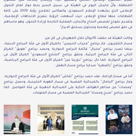
المنطقة، وأنّ مايبذل اليوم في الهيئة في سبيل السير بخط مواز لعام التحول
الإعلامي الذي يشهده الإعلام السعودي، وانعكاس لملامح رؤية 2030 على كافة
القطاعات منها قطاع الإعلام، حيث أسهمت الرؤية بتعزيز الاتجاهات الإعلامية،
وتقديم نموذج لقصص النجاح والتجارب العملية الناجحة لإرادة التحول، وهو ماساهم
في خلق قصص إعلامية ومحتوى يستحق الابراز".
وكانت الهيئة قد حققت 10جوائز خلال المهرجان في كل من:
مسار التلفزيون، فاز برنامج "محراب الحرمين" بالمركز الأول في فئة البرامج الدينية،
بينما تصدر برنامج "مخيال" قائمة البرامج الحوارية. وحصد برنامج "طويق" المركز
الثاني في فئة البرامج البيئية، وحقق برنامج "الشارع السعودي" المركز الأول في
البرامج الحوارية. كما نال برنامج "دورينا غير" المركز الأول في فئة البرامج الرياضية،
وحقق برنامج "بالفطرة" صدارة برامج مسار الطفل.
أما في مسار الإذاعة، فقد حصد برنامج "نقاش" المركز الأول في فئة البرامج الحوارية،
وفاز برنامج "اليامال" بالميدالية الفضية في مسار الهوية الخليجية، وحصل برنامج
"ومضات" عن مخاطر الهواتف الذكية على الميدالية الذهبية في فئة الفواصل. كما
حصد برنامج "صبح ومساء" الميدالية الفضية في مسار المنوعات.