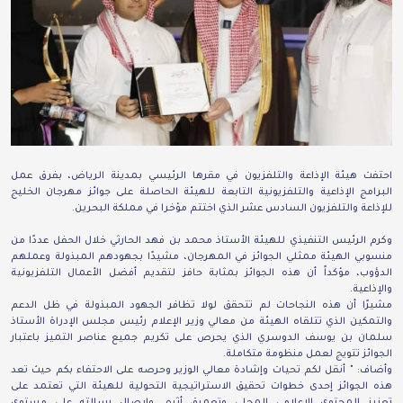
احتفت هيئة الإذاعة والتلفزيون في مقرها الرئيسي بمدينة الرياض، بفرق عمل
البرامج الإذاعية والتلفزيونية التابعة للهيئة الحاصلة على جوائز مهرجان الخليج
للإذاعة والتلفزيون السادس عشر الذي اختتم مؤخرا في مملكة البحرين.
وكرم الرئيس التنفيذي للهيئة الأستاذ محمد بن فهد الحارثي خلال الحفل عددًا من
منسوبي الهيئة ممثلي الجوائز في المهرجان، مشيدًا بجهودهم المبذولة وعملهم
الدؤوب، مؤكداً أن هذه الجوائز بمثابة حافز لتقديم أفضل الأعمال التلفزيونية
والإذاعية.
مشيرًا أن هذه النجاحات لم تتحقق لولا تظافر الجهود المبذولة في ظل الدعم
والتمكين الذي تتلقاه الهيئة من معالي وزير الإعلام رئيس مجلس الإدراة الأستاذ
سلمان بن يوسف الدوسري الذي يحرص على تكريم جميع عناصر التميز باعتبار
الجوائز تتويج لعمل منظومة متكاملة.
وأضاف: " أنقل لكم تحيات وإشادة معالي الوزير وحرصه على الاحتفاء بكم حيث تعد
هذه الجوائز إحدى خطوات تحقيق الاستراتيجية التحولية للهيئة التي تعتمد على
تعزيز المحتوى الإعلامي المحلي وتعميق أثره، وإيصال رسالته على مستوى